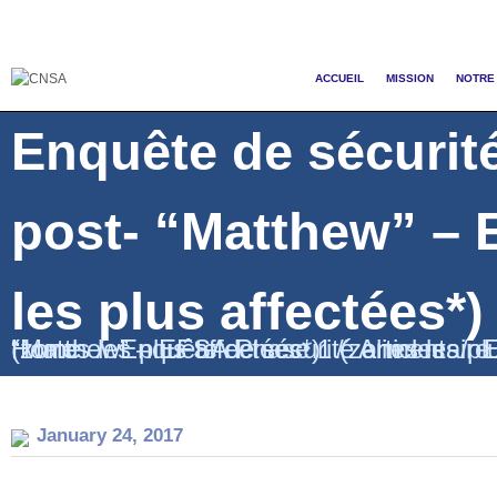
ACCUEIL
MISSION
NOTRE 
Enquête de sécurit
post- “Matthew” – 
les plus affectées*)
Home
Enquête de sécurité alimentaire d’urgence post- “Matthew” – EFSA Phase 1 (zones les plus affectées*)
Enquête de sécurité alimentaire d’urgence post- “Matthew” – EFSA Phase 1 (zo
/
/
Articles
/
January 24, 2017